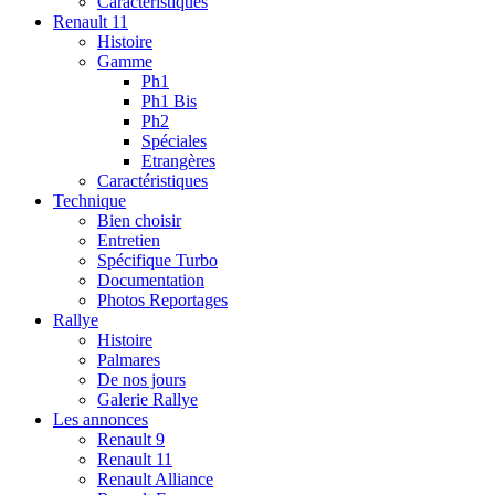
Caractéristiques
Renault 11
Histoire
Gamme
Ph1
Ph1 Bis
Ph2
Spéciales
Etrangères
Caractéristiques
Technique
Bien choisir
Entretien
Spécifique Turbo
Documentation
Photos Reportages
Rallye
Histoire
Palmares
De nos jours
Galerie Rallye
Les annonces
Renault 9
Renault 11
Renault Alliance