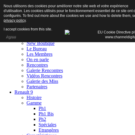
Nous utilisons des cookies pour améliorer notre site web et votre expérience
d'utilisation. Les cookies utilisés pour le fonctionnement essentiel de ce site ont 
configurés. To find out more about the cookies we use and how to delete them, s
privacy policy
.
Accueil
I accept cookies from this site.
Club
Agree
Adhésion
New Boutique
Le Bureau
Les Membres
On en parle
Rencontres
Galerie Rencontres
Vidéos Rencontres
Galerie des Miss
Partenaires
Renault 9
Histoire
Gamme
Ph1
Ph1 Bis
Ph2
Spéciales
Etrangères