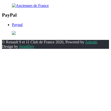
PayPal
Paypal
© Renault 9 et 11 Club de France 2026, Powered by
Astroid
.
Design by
JoomDev