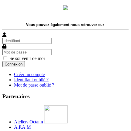
Vous pouvez également nous retrouver sur
Identifiant
Mot
de
passe
Se souvenir de moi
Connexion
Créer un compte
Identifiant oublié ?
Mot de passe oublié ?
Partenaires
Ateliers Octann
A.P.A.M