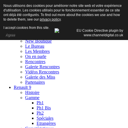
Nous utilisons des cookies pour améliorer notre site web et votre expérience
d'utilisation. Les cookies utilisés pour le fonctionnement essentiel de ce site
ont déjà été configurés. To find out more about the cookies we use and how
to delete them, see our
privacy policy
.
Accueil
I accept cookies from this site.
Club
Agree
Adhésion
New Boutique
Le Bureau
Les Membres
On en parle
Rencontres
Galerie Rencontres
Vidéos Rencontres
Galerie des Miss
Partenaires
Renault 9
Histoire
Gamme
Ph1
Ph1 Bis
Ph2
Spéciales
Etrangères