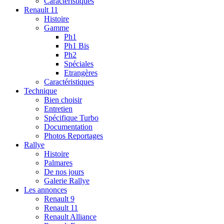
Caractéristiques
Renault 11
Histoire
Gamme
Ph1
Ph1 Bis
Ph2
Spéciales
Etrangères
Caractéristiques
Technique
Bien choisir
Entretien
Spécifique Turbo
Documentation
Photos Reportages
Rallye
Histoire
Palmares
De nos jours
Galerie Rallye
Les annonces
Renault 9
Renault 11
Renault Alliance