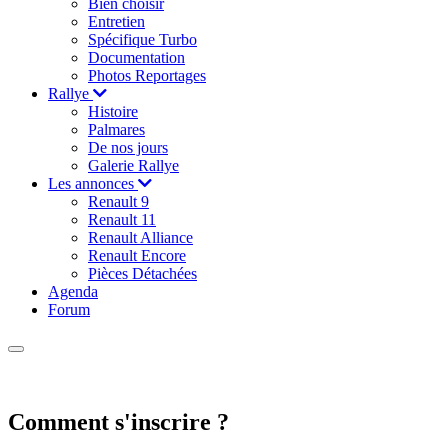
Bien choisir
Entretien
Spécifique Turbo
Documentation
Photos Reportages
Rallye
Histoire
Palmares
De nos jours
Galerie Rallye
Les annonces
Renault 9
Renault 11
Renault Alliance
Renault Encore
Pièces Détachées
Agenda
Forum
Comment s'inscrire ?