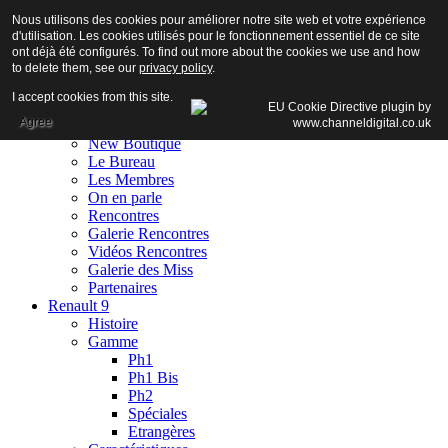
Nous utilisons des cookies pour améliorer notre site web et votre expérience
d'utilisation. Les cookies utilisés pour le fonctionnement essentiel de ce site
ont déjà été configurés. To find out more about the cookies we use and how
to delete them, see our
privacy policy
.
Accueil
I accept cookies from this site.
Club
Agree
Adhésion
New Boutique
Le Bureau
Les Membres
On en parle
Rencontres
Galerie Rencontres
Vidéos Rencontres
Galerie des Miss
Partenaires
Renault 9
Histoire
Gamme
Ph1
Ph1 Bis
Ph2
Spéciales
Etrangères