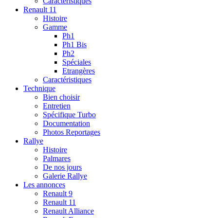
Caractéristiques
Renault 11
Histoire
Gamme
Ph1
Ph1 Bis
Ph2
Spéciales
Etrangères
Caractéristiques
Technique
Bien choisir
Entretien
Spécifique Turbo
Documentation
Photos Reportages
Rallye
Histoire
Palmares
De nos jours
Galerie Rallye
Les annonces
Renault 9
Renault 11
Renault Alliance