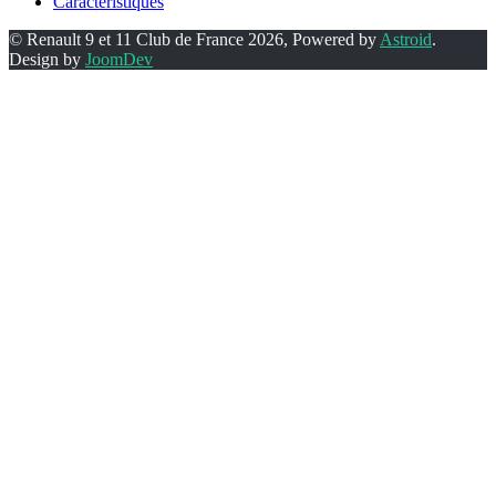
Caractéristiques
© Renault 9 et 11 Club de France 2026, Powered by
Astroid
.
Design by
JoomDev