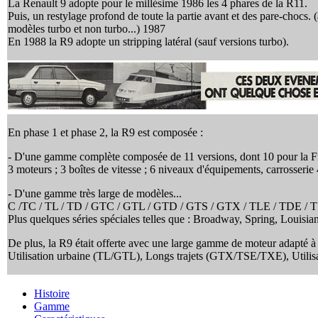
La Renault 9 adopte pour le millésime 1986 les 4 phares de la R11.
Puis, un restylage profond de toute la partie avant et des pare-chocs. 
modèles turbo et non turbo...) 1987
En 1988 la R9 adopte un stripping latéral (sauf versions turbo).
En phase 1
et phase 2, la R9 est composée :
- D'une gamme complète composée de 11 versions, dont 10 pour la F
3 moteurs ; 3 boîtes de vitesse ; 6 niveaux d'équipements, carrosserie 
- D'une gamme très large de modèles...
C /TC / TL / TD / GTC / GTL / GTD / GTS / GTX / TLE / TDE / T
Plus quelques séries spéciales telles que : Broadway, Spring, Louisian
De plus, la R9 était offerte avec une large gamme de moteur adapté à u
Utilisation urbaine (TL/GTL), Longs trajets (GTX/TSE/TXE), Utilisa
Histoire
Gamme