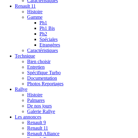
Caractéristiques
Renault 11
Histoire
Gamme
Ph1
Ph1 Bis
Ph2
Spéciales
Etrangères
Caractéristiques
Technique
Bien choisir
Entretien
Spécifique Turbo
Documentation
Photos Reportages
Rallye
Histoire
Palmares
De nos jours
Galerie Rallye
Les annonces
Renault 9
Renault 11
Renault Alliance