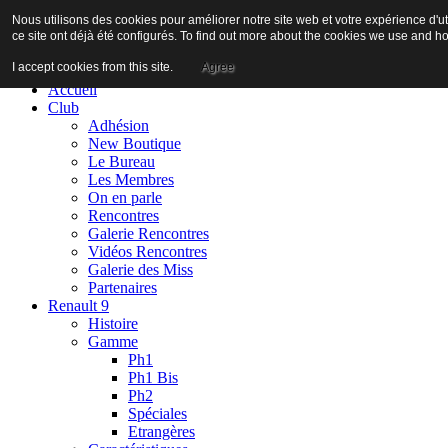
Nous utilisons des cookies pour améliorer notre site web et votre expérience d'ut
ce site ont déjà été configurés. To find out more about the cookies we use and h
I accept cookies from this site.
Agree
Accueil
Club
Adhésion
New Boutique
Le Bureau
Les Membres
On en parle
Rencontres
Galerie Rencontres
Vidéos Rencontres
Galerie des Miss
Partenaires
Renault 9
Histoire
Gamme
Ph1
Ph1 Bis
Ph2
Spéciales
Etrangères